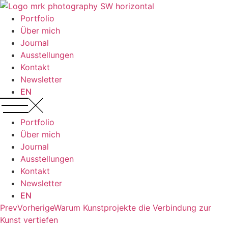
Zum
Inhalt
Portfolio
wechseln
Über mich
Journal
Ausstellungen
Kontakt
Newsletter
EN
Portfolio
Über mich
Journal
Ausstellungen
Kontakt
Newsletter
EN
Prev
Vorherige
Warum Kunstprojekte die Verbindung zur
Kunst vertiefen