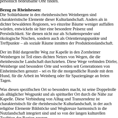
persönlich bedeutsame Orte finden.
Bezug zu Rheinhessen:
Die Solitärbäume in den rheinhessischen Weinbergen sind
charakteristische Elemente dieser Kulturlandschaft. Anders als in
dichter bewaldeten Regionen, wo einzelne Bäume weniger auffallen
würden, entwickeln sie hier eine besondere Präsenz und
Persönlichkeit. Sie dienen nicht nur als Schattenspender und
ökologische Nischen, sondern auch als Orientierungspunkte und
Treffpunkte – als soziale Räume inmitten der Produktionslandschaft.
Der im Bild dargestellte Weg zur Kapelle in den Zornheimer
Weinbergen ist Teil eines dichten Netzes von Wegen, die die
rheinhessische Landschaft durchziehen. Diese Wege verbinden Dörfer,
Weinberge und besondere Orte und werden seit Generationen von
Einheimischen genutzt – sei es für die morgendliche Runde mit dem
Hund, für die Arbeit im Weinberg oder für Spaziergänge an freien
Tagen.
Was diesen spezifischen Ort so besonders macht, ist seine Doppelrolle
als alltäglicher Wegpunkt und als spiritueller Ort durch die Nähe zur
Kapelle. Diese Verbindung von Alltag und Transzendenz ist
charakteristisch für die rheinhessische Kulturlandschaft, in der auch
religiöse Elemente Bildstöcke und Wegkreuze harmonisch in die
Nutzlandschaft integriert sind und so von der langen kulturellen
Tradition der Region zeugen.