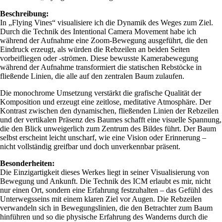
Beschreibung:
In „Flying Vines“ visualisiere ich die Dynamik des Weges zum Ziel.
Durch die Technik des Intentional Camera Movement habe ich
während der Aufnahme eine Zoom-Bewegung ausgeführt, die den
Eindruck erzeugt, als würden die Rebzeilen an beiden Seiten
vorbeifliegen oder -strömen. Diese bewusste Kamerabewegung
während der Aufnahme transformiert die statischen Rebstöcke in
fließende Linien, die alle auf den zentralen Baum zulaufen.
Die monochrome Umsetzung verstärkt die grafische Qualität der
Komposition und erzeugt eine zeitlose, meditative Atmosphäre. Der
Kontrast zwischen den dynamischen, fließenden Linien der Rebzeilen
und der vertikalen Präsenz des Baumes schafft eine visuelle Spannung,
die den Blick unweigerlich zum Zentrum des Bildes führt. Der Baum
selbst erscheint leicht unscharf, wie eine Vision oder Erinnerung –
nicht vollständig greifbar und doch unverkennbar präsent.
Besonderheiten:
Die Einzigartigkeit dieses Werkes liegt in seiner Visualisierung von
Bewegung und Ankunft. Die Technik des ICM erlaubt es mir, nicht
nur einen Ort, sondern eine Erfahrung festzuhalten – das Gefühl des
Unterwegsseins mit einem klaren Ziel vor Augen. Die Rebzeilen
verwandeln sich in Bewegungslinien, die den Betrachter zum Baum
hinführen und so die physische Erfahrung des Wanderns durch die