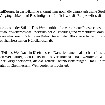
Auflösung. In der Bildmitte erkennt man noch die charakteristische St
änglichkeit und Beständigkeit – ähnlich wie die Rappe selbst, die trot
rphosen der Stille“. Das Werk enthüllt die verborgene Poesie eines un
rostudie erweitert es das Spektrum der Ausstellung und verdeutlicht, da
manifestieren. Es lädt den Betrachter ein, den Blick zu schärfen für di
er rheinhessischen Hügellandschaft.
er Teil des Weinbaus in Rheinhessen. Dass sie manchmal nach der Lese
ichsten Weinbauregionen Deutschlands, verbindet sich handwerkliches 
r der Burgundersorten, die das Terroir Rheinhessens prägen. Das Bild f
Natur in Rheinhessens Weinbergen symbolisiert.