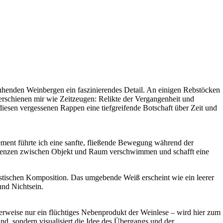
 ruhenden Weinbergen ein faszinierendes Detail. An einigen Rebstöcken
, erschienen mir wie Zeitzeugen: Relikte der Vergangenheit und
n diesen vergessenen Rappen eine tiefgreifende Botschaft über Zeit und
vement führte ich eine sanfte, fließende Bewegung während der
 Grenzen zwischen Objekt und Raum verschwimmen und schafft eine
listischen Komposition. Das umgebende Weiß erscheint wie ein leerer
und Nichtsein.
rmalerweise nur ein flüchtiges Nebenprodukt der Weinlese – wird hier zum
nd, sondern visualisiert die Idee des Übergangs und der