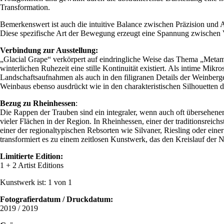
Transformation.
Bemerkenswert ist auch die intuitive Balance zwischen Präzision und 
Diese spezifische Art der Bewegung erzeugt eine Spannung zwischen Verg
Verbindung zur Ausstellung:
„Glacial Grape“ verkörpert auf eindringliche Weise das Thema „Metamo
winterlichen Ruhezeit eine stille Kontinuität existiert. Als intime Mik
Landschaftsaufnahmen als auch in den filigranen Details der Weinberge 
Weinbaus ebenso ausdrückt wie in den charakteristischen Silhouetten d
Bezug zu Rheinhessen
:
Die Rappen der Trauben sind ein integraler, wenn auch oft übersehen
vieler Flächen in der Region. In Rheinhessen, einer der traditionsre
einer der regionaltypischen Rebsorten wie Silvaner, Riesling oder eine
transformiert es zu einem zeitlosen Kunstwerk, das den Kreislauf der 
Limitierte Edition:
1 + 2 Artist Editions
Kunstwerk ist: 1 von 1
Fotografierdatum / Druckdatum
:
2019 / 2019