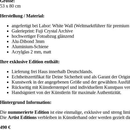
Grösse:
53 x 80 cm
Herstellung / Material:
angefertigt bei Labor: White Wall (Weltmarktführer für premiu
Galerieprint: Fuji Crystal Archive
hochwertiger Fotoabzug glänzend
Alu-Dibond 3mm
Aluminium-Schiene
Acrylglas 2 mm, matt
Ihre exklusive Edition enthält:
Lieferung frei Haus innerhalb Deutschlands.
Echtheitszertifikat für Deine Sicherheit und als Garant der Origina
Kunstwerk in der angegebenen Größe und der gewählten Ausfü
Rückseitig mit Künstlerstempel und individuellem Kunstpass ve
Handsigniert von der Künstlerin für maximale Authentizität.
Hintergrund Information:
Die
nummerierte Edition
ist eine einmalige, exklusive und streng lim
Die
Artist Editions
verbleiben in Künstlerhand oder werden gezielt di
490 €