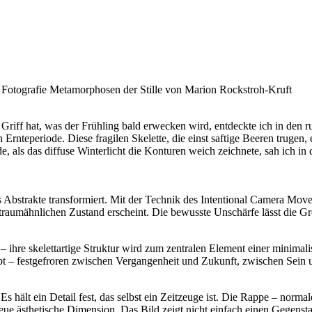
m Griff hat, was der Frühling bald erwecken wird, entdeckte ich in den
 Ernteperiode. Diese fragilen Skelette, die einst saftige Beeren trugen
de, als das diffuse Winterlicht die Konturen weich zeichnete, sah ich i
ns Abstrakte transformiert. Mit der Technik des Intentional Camera Mo
 traumähnlichen Zustand erscheint. Die bewusste Unschärfe lässt die
– ihre skelettartige Struktur wird zum zentralen Element einer minima
bt – festgefroren zwischen Vergangenheit und Zukunft, zwischen Sein 
t: Es hält ein Detail fest, das selbst ein Zeitzeuge ist. Die Rappe – no
eue ästhetische Dimension. Das Bild zeigt nicht einfach einen Gegensta