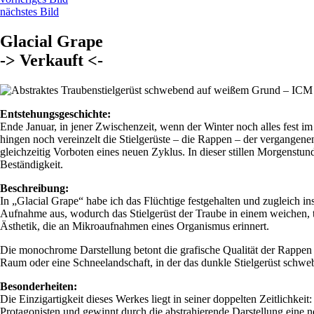
nächstes Bild
Glacial Grape
-> Verkauft <-
Entstehungsgeschichte:
Ende Januar, in jener Zwischenzeit, wenn der Winter noch alles fest i
hingen noch vereinzelt die Stielgerüste – die Rappen – der vergangenen
gleichzeitig Vorboten eines neuen Zyklus. In dieser stillen Morgenstun
Beständigkeit.
Beschreibung:
In „Glacial Grape“ habe ich das Flüchtige festgehalten und zugleich i
Aufnahme aus, wodurch das Stielgerüst der Traube in einem weichen,
Ästhetik, die an Mikroaufnahmen eines Organismus erinnert.
Die monochrome Darstellung betont die grafische Qualität der Rappen 
Raum oder eine Schneelandschaft, in der das dunkle Stielgerüst schwe
Besonderheiten:
Die Einzigartigkeit dieses Werkes liegt in seiner doppelten Zeitlichkei
Protagonisten und gewinnt durch die abstrahierende Darstellung eine n